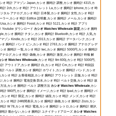
オ 時計 アマゾン Japan,カシオ 腕時計 調整,カシオ 腕時計 4315,カ
腕時計 2ch,カシオ 時計 アウトレット La,カシオ 腕時計 Iphone,カシオ 時
デジタル アナログ,カシオ 時計 日本製,カシオ 腕時計 女性,カシオ 時計
ラー,カシオ 時計 Edifice 説明書,カシオ 腕時計 メール,カシオ 腕時計
sa,カシオ 腕時計 Fossil,カシオ 時計 5121,カシオ 時計 アプリ
リ Youtube ダウンロード
カシオ Watches Wholesale 設定
,カシオ 腕時
le,カシオ 腕時計 チタン,カシオ 腕時計 Bluetooth,カシオ 時計 人気,カ
アマゾン Kindle,カシオ 時計 2013,カシオ 腕時計 データバンク,カシオ
オ 腕時計 バンド ピン,カシオ 時計 2763,カシオ 腕時計 アナログ レデ
シオ 腕時計 一覧,カシオ 時計 Iwc,カシオ 腕時計 5000円,カシオ 腕時計
入 アナログ,カシオ 時計 偽物,カシオ 腕時計 激安,カシオ 腕時計 時報 解
カシオ Watches Wholesale
,カシオ 時計 Itm 600j,カシオ 時計 5000円,
時計 アウトドア,カシオ 腕時計 白,カシオ 時計 Cm,カシオ 時計 時刻設
 時計 ベルト 調整,カシオ 腕時計 ホワイト,カシオ 腕時計 バンド,カシオ
-g,カシオ 時計 お客様相談,カシオ 腕時計 アウトレット 店舗,カシオ 時計
ジ,カシオ 腕時計 電池交換 防水,カシオ 時計 ベルト交換,カシオ 時計 故
 方法,カシオ 腕時計 ベルト 調整方法
カシオ Watches Wholesale
,カシ
時計 980円,カシオ 腕時計 イメージ,カシオ 時計 Ipad,カシオ 腕時計 バ
,カシオ 時計 限定,カシオ 腕時計 値段,カシオ 時計 メンズ,カシオ 時計
カシオ 時計 24時間表示,カシオ 腕時計 偽物,カシオ 腕時計 Zozo,カシ
時計 W 78,カシオ 時計 電池,カシオ 腕時計 レトロ,カシオ 腕時計 潮汐,
オ 腕時計 動かない,カシオ 腕時計 ユナイテッドアローズ
カシオ Watches