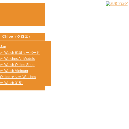
Chloe（クロエ）
eMap
オ Watch 61鍵キーボード
 Watches All Models
 Watch Online Shop
 Watch Vietnam
 Online カシオ Watches
 Watch 3151