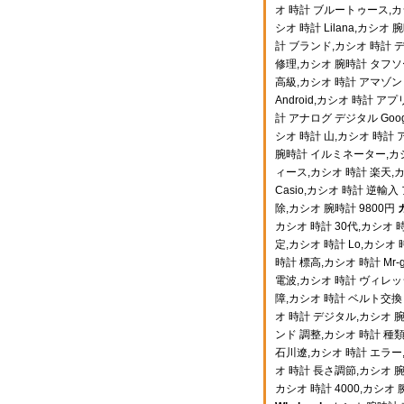
オ 時計 ブルートゥース,カシ
シオ 時計 Lilana,カシオ 
計 ブランド,カシオ 時計 
修理,カシオ 腕時計 タフソー
高級,カシオ 時計 アマゾン U
Android,カシオ 時計 アプ
計 アナログ デジタル Goog
シオ 時計 山,カシオ 時計 
腕時計 イルミネーター,カシ
ィース,カシオ 時計 楽天,カ
Casio,カシオ 時計 逆輸
除,カシオ 腕時計 9800円
カシオ 時計 30代,カシオ 
定,カシオ 時計 Lo,カシオ
時計 標高,カシオ 時計 Mr
電波,カシオ 時計 ヴィレッ
障,カシオ 時計 ベルト交換
オ 時計 デジタル,カシオ 腕
ンド 調整,カシオ 時計 種類
石川遼,カシオ 時計 エラー,
オ 時計 長さ調節,カシオ 腕
カシオ 時計 4000,カシ