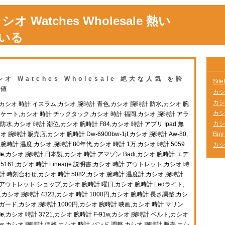
 Watches Wholesale 熱い
いる
 Watches Wholesale 絶大な人気 を誇
Sit
格値
カシ
カシオ
カシオ 時計 イスラム,カシオ 腕時計 青色,カシオ 腕時計 防水,カシオ 腕
カシオ
ンケート,カシオ 時計 チックタック,カシオ 時計 福岡,カシオ 腕時計 アラ
カシオ
水,カシオ 時計 潮位,カシオ 腕時計 F84,カシオ 時計 アプリ Ipad 無
 腕時計 販売店,カシオ 腕時計 Dw-6900bw-1jf,カシオ 腕時計 Aw-80,
Buy
腕時計 温度,カシオ 腕時計 80年代,カシオ 時計 1万,カシオ 時計 5059
カシオ
le
,カシオ 腕時計 日本製,カシオ 時計 アマゾン Badi,カシオ 腕時計 エデ
5161,カシオ 時計 Lineage 説明書,カシオ 時計 アウトレット,カシオ 時
計 時刻合わせ,カシオ 時計 5082,カシオ 腕時計 温度計,カシオ 腕時計
アウトレット ショップ,カシオ 腕時計 曜日,カシオ 腕時計 Ledライト,
,カシオ 腕時計 4323,カシオ 時計 1000円,カシオ 腕時計 長さ調整,カシ
ガード,カシオ 腕時計 1000円,カシオ 腕時計 映画,カシオ 時計 マリン
le
,カシオ 時計 3721,カシオ 腕時計 F-91w,カシオ 腕時計 ベルト,カシオ
ps,カシオ 腕時計 価格,カシオ 時計 バンド 調整,カシオ 腕時計 販売,カシ