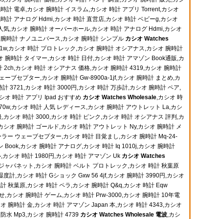
 腕時計 電卓,カシオ 腕時計 イスラム,カシオ 時計 アプリ Torrent,カシオ
時計 アナログ Hdmi,カシオ 時計 直営店,カシオ 時計 ベビーg,カシオ
 人気,カシオ 腕時計 オーバーホール,カシオ 時計 アナログ Hdmi,カシオ
オ 腕時計 ナノユニバース,カシオ 腕時計 シンプル
カシオ Watches
F91w,カシオ 時計 プロトレック,カシオ 腕時計 オシアナス,カシオ 腕時計
 腕時計 タイマー,カシオ 時計 日付,カシオ 時計 アマゾン Book通販,カ
計 2ch,カシオ 時計 オシアナス 価格,カシオ 腕時計 4319,カシオ 腕時計
ーブセプター,カシオ 腕時計 Gw-8900a-1jf,カシオ 腕時計 まとめ,カ
時計 3721,カシオ 時計 3000円,カシオ 時計 万歩計,カシオ 腕時計 ペア,
オ 時計 アプリ Ipad おすすめ
カシオ Watches Wholesale
,カシオ 時
670w,カシオ 時計 人気 レディース,カシオ 腕時計 アウトレット La,カシ
級,カシオ 時計 3000,カシオ 時計 ピンク,カシオ 時計 オシアナス 評判,カ
ist,カシオ 腕時計 ゴールド,カシオ 時計 アウトレット Ny,カシオ 腕時計 メ
ーラー ウェーブセプター,カシオ 時計 目覚まし,カシオ 腕時計 Mq-24-
ゾン Book,カシオ 腕時計 アナログ,カシオ 時計 Iq 1010j,カシオ 腕時計
,カシオ 時計 1980円,カシオ 時計 アマゾン Uk
カシオ Watches
 ジャパネット,カシオ 腕時計 ベルト プロトレック,カシオ 時計 秋葉原
湿度計,カシオ 時計 Gショック Gxw 56 4jf,カシオ 腕時計 3990円,カシオ
計 秋葉原,カシオ 時計 ペラ,カシオ 腕時計 Q&q,カシオ 時計 Eqw
せ,カシオ 腕時計 ゲーム,カシオ 時計 Prw-3000,カシオ 腕時計 10年電
 腕時計 金,カシオ 時計 アマゾン Japan 本,カシオ 時計 4343,カシオ
防水 Mp3,カシオ 腕時計 4739
カシオ Watches Wholesale 電波
,カシ