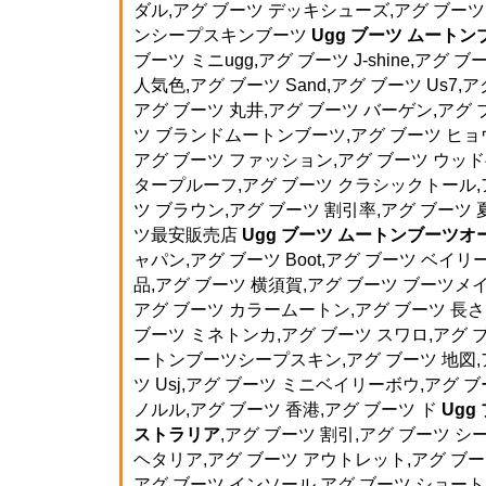
ダル,アグ ブーツ デッキシューズ,アグ ブーツ
ンシープスキンブーツ
Ugg ブーツ ムート
ブーツ ミニugg,アグ ブーツ J-shine,アグ
人気色,アグ ブーツ Sand,アグ ブーツ Us7
アグ ブーツ 丸井,アグ ブーツ バーゲン,アグ 
ツ ブランドムートンブーツ,アグ ブーツ ヒョウ
アグ ブーツ ファッション,アグ ブーツ ウッド
タープルーフ,アグ ブーツ クラシックトール,アグ
ツ ブラウン,アグ ブーツ 割引率,アグ ブーツ 
ツ最安販売店
Ugg ブーツ ムートンブーツ
ャパン,アグ ブーツ Boot,アグ ブーツ ベイ
品,アグ ブーツ 横須賀,アグ ブーツ ブーツメイ
アグ ブーツ カラームートン,アグ ブーツ 長さ,ア
ブーツ ミネトンカ,アグ ブーツ スワロ,アグ ブ
ートンブーツシープスキン,アグ ブーツ 地図,ア
ツ Usj,アグ ブーツ ミニベイリーボウ,アグ ブ
ノルル,アグ ブーツ 香港,アグ ブーツ ド
Ugg
ストラリア
,アグ ブーツ 割引,アグ ブーツ シ
ヘタリア,アグ ブーツ アウトレット,アグ ブーツ
アグ ブーツ インソール,アグ ブーツ ショート