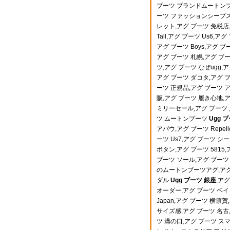
ブーツ ブランドムートンブ
ーツ ファッションシープス
レット,アグ ブーツ 免税店
Tall,アグ ブーツ Us6
アグ ブーツ Boys,アグ 
アグ ブーツ 札幌,アグ ブー
ツ,アグ ブーツ なぜugg
アグ ブーツ ダコタ,アグ 
ーツ 正規品,アグ ブーツ 
販,アグ ブーツ 履き心地,ア
ミリーセール,アグ ブーツ 
ツ ムートンブーツ
Ugg 
アパウ,アグ ブーツ Repel
ーツ Us7,アグ ブーツ 
ボタン,アグ ブーツ 5815
ブーツ ソール,アグ ブーツ
のムートンブーツアグ,アグ
ダル
Ugg ブーツ 銀座
,ア
オーダー,アグ ブーツ ベイ
Japan,アグ ブーツ 横須
サイズ感,アグ ブーツ 名古屋
ツ 溝の口,アグ ブーツ ス