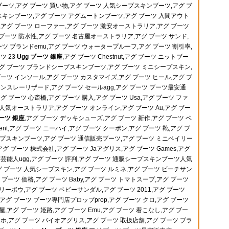
ーツ,アグ ブーツ 買い物,アグ ブーツ 人気シープスキンブーツ,アグ ブ
キンブーツ,アグ ブーツ アグムートンブーツ,アグ ブーツ 入間アウト
,アグ ブーツ ローファー,アグ ブーツ 激安オーストラリア,アグ ブーツ
,アグ ブーツ 防水性,アグ ブーツ 名古屋オーストラリア,アグ ブーツ サンド,
ブーツ ブランドemu,アグ ブーツ ウォータープルーフ,アグ ブーツ 割引率,
ツ 23
Ugg ブーツ 銀座
,アグ ブーツ Chestnut,アグ ブーツ ニットブー
,アグ ブーツ ブランドシープスキンブーツ,アグ ブーツ ミニシープスキン,
ブーツ インソール,アグ ブーツ カスタマイズ,アグ ブーツ ヒール,アグ ブ
アンスレーリザード,アグ ブーツ セールagg,アグ ブーツ ブーツ最安通
グ ブーツ 心斎橋,アグ ブーツ 購入,アグ ブーツ Usa,アグ ブーツ ファ
人気オーストラリア,アグ ブーツ オンライン,アグ ブーツ Au,アグ ブー
ブーツ 銀座
,アグ ブーツ デッキシューズ,アグ ブーツ 新作,アグ ブーツ ベ
lent,アグ ブーツ ニーハイ,アグ ブーツ クーポン,アグ ブーツ 靴,アグ ブ
シープスキンブーツ,アグ ブーツ 通信販売ブーツ,アグ ブーツ ミニベイリー
,アグ ブーツ 株式会社,アグ ブーツ Jaアグリス,アグ ブーツ Games,アグ
 芸能人ugg,アグ ブーツ 評判,アグ ブーツ 通販シープスキンブーツ人気
 ブーツ 人気シープスキン,アグ ブーツ ルミネ,アグ ブーツ ビーチサン
グ ブーツ 価格,アグ ブーツ Baby,アグ ブーツ トマトスープ,アグ ブーツ
リーボウ,アグ ブーツ ベビーサンダル,アグ ブーツ 2011,アグ ブーツ
賀,アグ ブーツ ブーツ専門店プロップprop,アグ ブーツ クロ,アグ ブーツ
,アグ ブーツ 姫路,アグ ブーツ Emu,アグ ブーツ 着こなし,アグ ブー
マホ,アグ ブーツ バイオアグリス,アグ ブーツ 取扱店舗,アグ ブーツ ブラ