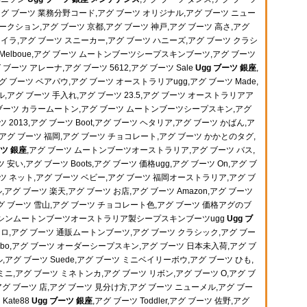
アグ ブーツ 業務分野コード,アグ ブーツ オリジナル,アグ ブーツ ニュー
ークション,アグ ブーツ 京都,アグ ブーツ 神戸,アグ ブーツ 高さ,アグ
ノイラ,アグ ブーツ スニーカー,アグ ブーツ ハニーズ,アグ ブーツ クラシ
Melboue,アグ ブーツ ムートンブーツシープスキンブーツ,アグ ブーツ
ブーツ アレーナ,アグ ブーツ 5612,アグ ブーツ Sale
Ugg ブーツ 銀座
,
 ブーツ ベアパウ,アグ ブーツ オーストラリアugg,アグ ブーツ Made,
,アグ ブーツ 手入れ,アグ ブーツ 23.5,アグ ブーツ オーストラリアア
 ブーツ カラームートン,アグ ブーツ ムートンブーツシープスキン,アグ
 2013,アグ ブーツ Boot,アグ ブーツ ヘタリア,アグ ブーツ かばん,ア
アグ ブーツ 福岡,アグ ブーツ チョコレート,アグ ブーツ かかとのタグ,
ーツ 銀座
,アグ ブーツ ムートンブーツオーストラリア,アグ ブーツ バス,
ツ 安い,アグ ブーツ Boots,アグ ブーツ 価格ugg,アグ ブーツ On,アグ ブ
ツ ネット,アグ ブーツ ベビー,アグ ブーツ 福岡オーストラリア,アグ ブ
ル,アグ ブーツ 楽天,アグ ブーツ お店,アグ ブーツ Amazon,アグ ブーツ
,アグ ブーツ 雪山,アグ ブーツ チョコレート色,アグ ブーツ 価格アグのブ
モカシンムートンブーツオーストラリア製シープスキンブーツugg
Ugg ブ
ワロ,アグ ブーツ 通販ムートンブーツ,アグ ブーツ クラシック,アグ ブー
umbo,アグ ブーツ オーダーシープスキン,アグ ブーツ 日本未入荷,アグ ブ
アグ ブーツ Suede,アグ ブーツ ミニベイリーボウ,アグ ブーツ ひも,
ニ,アグ ブーツ ミネトンカ,アグ ブーツ リボン,アグ ブーツ O,アグ ブ
,アグ ブーツ 店,アグ ブーツ 見分け方,アグ ブーツ ニューメル,アグ ブー
Kate88
Ugg ブーツ 銀座
,アグ ブーツ Toddler,アグ ブーツ 佐野,アグ