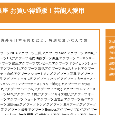
 銀座 お買い得通販！芸能人愛用
座 海外も日本も同じだよ。特別な違いなんて無
Sit
Ugg
Ug
ーツ 2014,アグ ブーツ 三田,アグ ブーツ Sand,アグ ブーツ Jardin,ア
Ug
ーツ Us,アグ ブーツ 毛皮
Ugg ブーツ 銀座
,アグ ブーツ ニーマンマー
Ug
,アグ ブーツ 銀座,アグ ブーツ ワンピース,アグ ブーツ ドライビングシュー
,アグ ブーツ 比,アグ ブーツ 渋谷,アグ ブーツ チェスナット,アグ ブー
Ug
ヘイディ,#ref!,アグ ブーツ ショートメンズ,アグ ブーツ 写真,アグ ブーツ
Ug
玉,アグ ブーツ ヒョウ柄,アグ ブーツ バッグ,アグ ブーツ 九州オースト
ッションムートンブーツオーストラリア製ugg,アグ ブーツ ヒョウ柄
リア
,アグ ブーツ ヘーゼル,アグ ブーツ ミニugg,アグ ブーツ レディース,
ーツ Mini,アグ ブーツ 子供,アグ ブーツ サイズ選び,アグ ブーツ オー
,アグ ブーツ ショート,アグ ブーツ 直営店,アグ ブーツ 新作アグ,
ブーツ 通販ugg,アグ ブーツ トング,アグ ブーツ 夏用ブーツ,アグ ブーツ
取扱店,アグ ブーツ 最安,アグ ブーツ Bomber,アグ ブーツ ブログ,アグ ブー
ベニソン
Ugg ブーツ 銀座 メンテナンス
,アグ ブーツ ダンス,アグ ブーツ