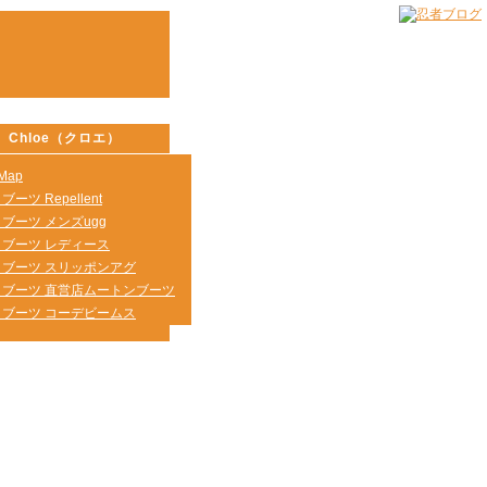
Chloe（クロエ）
eMap
 ブーツ Repellent
g ブーツ メンズugg
g ブーツ レディース
g ブーツ スリッポンアグ
g ブーツ 直営店ムートンブーツ
g ブーツ コーデビームス