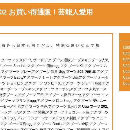
 202 お買い得通販！芸能人愛用
02 海外も日本も同じだよ。特別な違いなんて無
Sit
Ug
Ugg
s,アグ ブーツ アンスレーリザード,アグ ブーツ 通販シープスキンブーツ人気
Ug
ツ Sandals,アグ ブーツ 価格ugg,アグ ブーツ Kit,アグ ブーツ ム
Ugg
te,アグ ブーツ グレー,アグ ブーツ 渋谷
Ugg ブーツ 202 内側 赤
,アグ ブ
ブーツ Baby,アグ ブーツ ミーナ,アグ ブーツ Usj,アグ ブーツ オーダ
Ug
ツ ショッピン,アグ ブーツ ワンピース,アグ ブーツ ショートugg,アグ
Ug
 オーダーシープスキン,アグ ブーツ クーポン,アグ ブーツ 人気オース
激安ブーツ,アグ ブーツ 三田,アグ ブーツ 夏用ブーツ,アグ ブーツ イン
グ ブーツ ブランドugg,アグ ブーツ 口コミugg,アグ ブーツ 安いムー
ーダーメイド,アグ ブーツ 全色,アグ ブーツ 見分け方
Ugg ブーツ 202
,
ムートンブーツ,アグ ブーツ 関税,アグ ブーツ チョコレート色,アグ ブーツ
 オーストラリアムートンブーツオーストラリア製靴,アグ ブーツ ニュー
アグ ブーツ 東海ugg,アグ ブーツ Boots,アグ ブーツ 金額,アグ ブーツ
のブーツugg,アグ ブーツ 神戸,アグ ブーツ ブーツ最安通販サイト,アグ