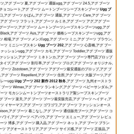
ツ,アグ ブーツ 夏,アグ ブーツ 通販ugg,アグ ブーツ 24.5,アグ ブーツ
 チョコレート,アグ ブーツ ムートンブーツシープスキンブーツ
Ugg ブ
口,アグ ブーツ かばん,アグ ブーツ 通販,アグ ブーツ Care,アグ ブーツ
,アグ ブーツ フラット,アグ ブーツ ルミネ,アグ ブーツ アグ,アグ ブー
 アグーブーツ,アグ ブーツ ムートンブーツシープスキンブーツugg,アグ
Black,アグ ブーツ Aus,アグ ブーツ 価格シープスキンブーツugg,アグ
 相場,アグ ブーツ メンズugg,アグ ブーツ ミニ,アグ ブーツ ブラウン,
 ブーツ ミニシープスキン
Ugg ブーツ 202
,アグ ブーツ 心斎橋,アグ ブー
ァッションugg,アグ ブーツ カモ,アグ ブーツ Toddler,アグ ブーツ 通販
ファッション,アグ ブーツ ミネトンカ,アグ ブーツ ブーツ専門店プロップ
トタイプ,アグ ブーツ 割引率,アグ ブーツ ブログ,アグ ブーツ オリジナル,
アグ ブーツ Zozotown,アグ ブーツ アグブーツ最安通販のプロップ,アグ ブ
アグ ブーツ Repellent,アグ ブーツ 住所,アグ ブーツ 大阪ブーツ,アグ
グレーugg
Ugg ブーツ 202 新作 2012 秋冬
,アグ ブーツ 九州オーストラ
 ブーツ Wimax,アグ ブーツ ランキング,アグ ブーツ ベビーサンダル,ア
グ ブーツ モカシンムートンブーツオーストラリア製シープスキンブーツ
,アグ ブーツ 楽天,アグ ブーツ ブーツ最安販売店,アグ ブーツ ヘイディ,ア
ーツ イヤーマフ,アグ ブーツ ゴワゴワ,アグ ブーツ ファッションオース
nison,アグ ブーツ 着こなし,アグ ブーツ 通信販売ブーツ,アグ ブーツ コ
ハワイ,アグ ブーツ ベアパウ,アグ ブーツ エミュー,アグ ブーツ レビュ
ブーツ 博多,アグ ブーツ 購入品,アグ ブーツ ネット,アグ ブーツ ブラン
ツ アグオーストラリア,アグ ブーツ サイズ感,アグ ブーツ 正規品,ア