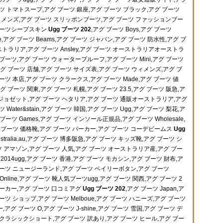
ツ トマトスープ,アグ ブーツ 銀座,アグ ブーツ ブラック,アグ ブーツ
ートメンズ,アグ ブーツ スリッポンブーツ,アグ ブーツ ファッションブー
ブーツシープスキン
Ugg ブーツ 202
,アグ ブーツ Boys,アグ ブーツ
die,アグ ブーツ Beams,アグ ブーツ ジャパン,アグ ブーツ 防水性,アグ ブ
ラリア,アグ ブーツ Ansley,アグ ブーツ オーストラリアオーストラ
ブーツ,アグ ブーツ ウォータープルーフ,アグ ブーツ Mini,アグ ブーツ
a,アグ ブーツ 店舗,アグ ブーツ サイズ表,アグ ブーツ ウィメンズ,アグ ブ
ツ 本店,アグ ブーツ クラークス,アグ ブーツ Made,アグ ブーツ 値
アグ ブーツ 関東,アグ ブーツ 札幌,アグ ブーツ 23.5,アグ ブーツ 阪急,ア
ツ ジョゼット,アグ ブーツ ヘタリア,アグ ブーツ 通販オーストラリア,アグ
Water&stain,アグ ブーツ 韓国,アグ ブーツ Ugg,アグ ブーツ 梨花,ア
グ ブーツ Games,アグ ブーツ インソール正規品,アグ ブーツ Wholesale,
 ブーツ 価格靴,アグ ブーツ パーカー,アグ ブーツ コーデビームス
Ugg
ustralia.au,アグ ブーツ 博多阪急,アグ ブーツ キッズ靴,アグ ブーツ シ
ツ アマゾン,アグ ブーツ 人気,アグ ブーツ オーストラリア産,アグ ブー
2014ugg,アグ ブーツ 香港,アグ ブーツ モカシン,アグ ブーツ 財布,ア
グ ブーツ ニュージーランド,アグ ブーツ ベイリーボタン,アグ ブーツ
ツ Online,アグ ブーツ 靴人気ブーツugg,アグ ブーツ 関西,アグ ブーツ 2
パーカー,アグ ブーツ 口コミアグ
Ugg ブーツ 202
,アグ ブーツ Japan,ア
ブーツ ショップ,アグ ブーツ Melboue,アグ ブーツ ハニーズ,アグ ブーツ
ー,アグ ブーツ O,アグ ブーツ J-shine,アグ ブーツ 雪国,アグ ブーツ デ
クラシックショート,アグ ブーツ 訳あり,アグ ブーツ ヒール,アグ ブー